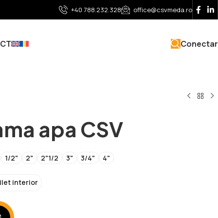
+40 788.232.328
office@csvmeda.ro
CT
Conecta
lama apa CSV
1/2"
2"
2"1/2
3"
3/4"
4"
ilet interior