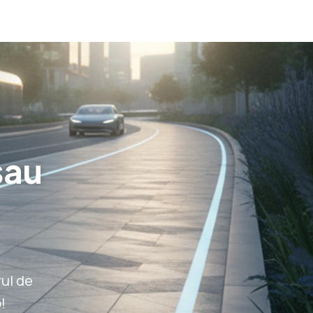
sau
ul de
!