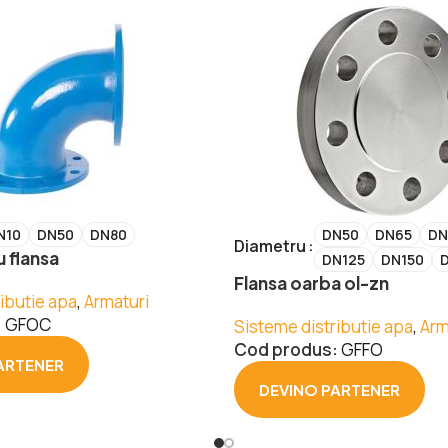
N10
DN50
DN80
DN50
DN65
DN
Diametru
 flansa
DN125
DN150
Flansa oarba ol-zn
ibutie apa
,
Armaturi
:
GFOC
Sisteme distributie apa
,
Arm
Cod produs:
GFFO
ARTENER
DEVINO PARTENER