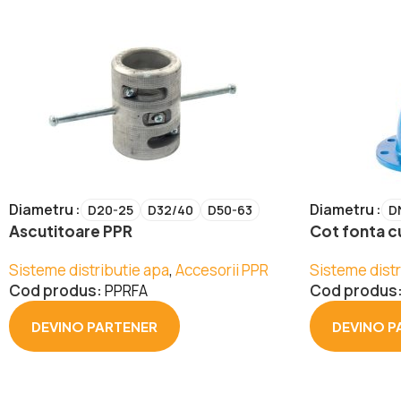
Diametru
Diametru
D20-25
D32/40
D50-63
D
Ascutitoare PPR
Cot fonta cu
Sisteme distributie apa
,
Accesorii PPR
Sisteme distr
Cod produs:
PPRFA
Cod produs
DEVINO PARTENER
DEVINO P