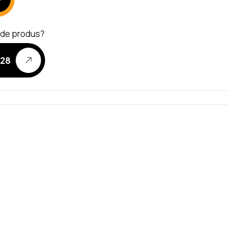
e de produs?
328