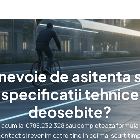
 nevoie de asitenta 
specificatii tehnice
deosebite?
 acum la 0788.232.328 sau completeaza formular
contact si revenim catre tine in cel mai scurt timp